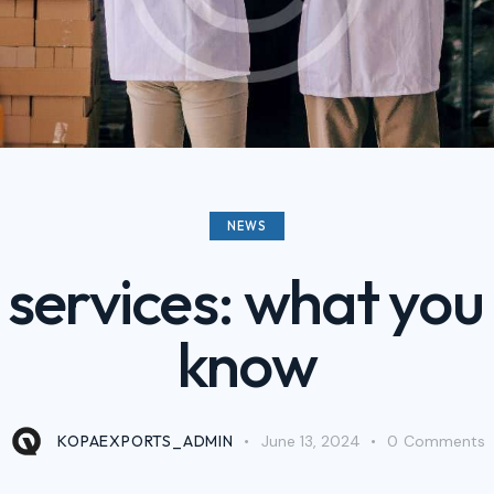
NEWS
services: what you
know
KOPAEXPORTS_ADMIN
June 13, 2024
0
Comments