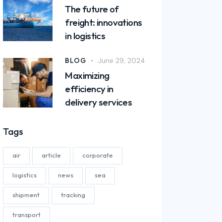
The future of
freight: innovations
in logistics
BLOG
June 29, 2024
Maximizing
efficiency in
delivery services
Tags
air
article
corporate
logistics
news
sea
shipment
tracking
transport