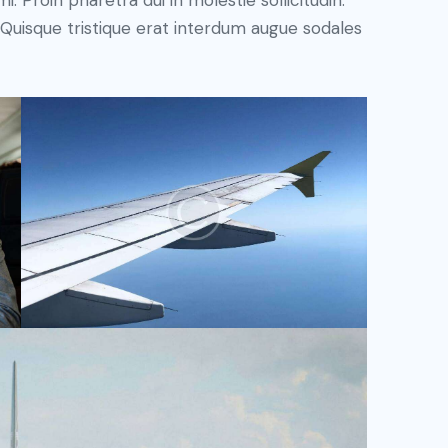
. Proin pharetra dui in molestie sollicitudin.
 Quisque tristique erat interdum augue sodales