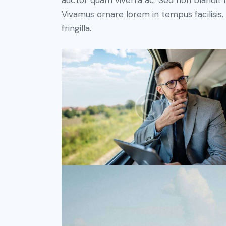
auctor quam viverra ac. Sed non blandit mi
Vivamus ornare lorem in tempus facilisis.
fringilla.