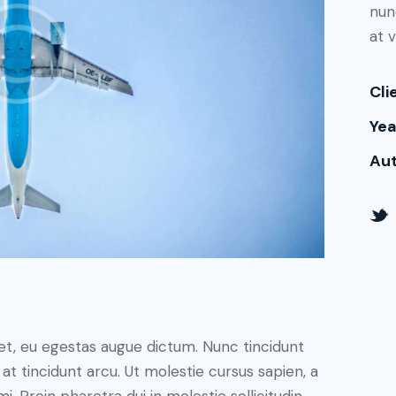
nun
at v
Cli
Yea
Au
et, eu egestas augue dictum. Nunc tincidunt
at tincidunt arcu. Ut molestie cursus sapien, a