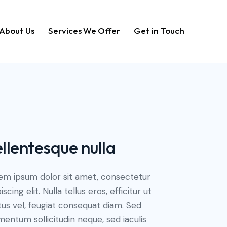
About Us
Services We Offer
Get in Touch
Home
About Us
Services We Offer
Get in Touch
llentesque nulla
em ipsum dolor sit amet, consectetur
iscing elit. Nulla tellus eros, efficitur ut
us vel, feugiat consequat diam. Sed
mentum sollicitudin neque, sed iaculis