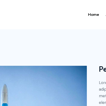
Home
Pe
Lor
adip
met
ele