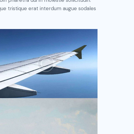
n pharetra dui in molestie sollicitudin.
que tristique erat interdum augue sodales