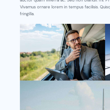
auctor quam viverra ac. Sed non blandit mi. Proi
Vivamus ornare lorem in tempus facilisis. Quis
fringilla.