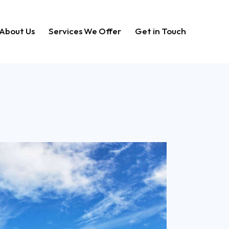
About Us
Services We Offer
Get in Touch
Home
About Us
Services We Offer
Get in Touch